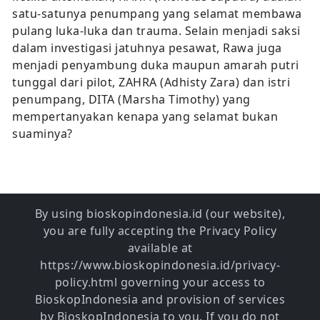
satu-satunya penumpang yang selamat membawa
pulang luka-luka dan trauma. Selain menjadi saksi
dalam investigasi jatuhnya pesawat, Rawa juga
menjadi penyambung duka maupun amarah putri
tunggal dari pilot, ZAHRA (Adhisty Zara) dan istri
penumpang, DITA (Marsha Timothy) yang
mempertanyakan kenapa yang selamat bukan
suaminya?
By using bioskopindonesia.id (our website),
you are fully accepting the Privacy Policy
available at
https://www.bioskopindonesia.id/privacy-
policy.html governing your access to
BioskopIndonesia and provision of services
by BioskopIndonesia to you. If you do not