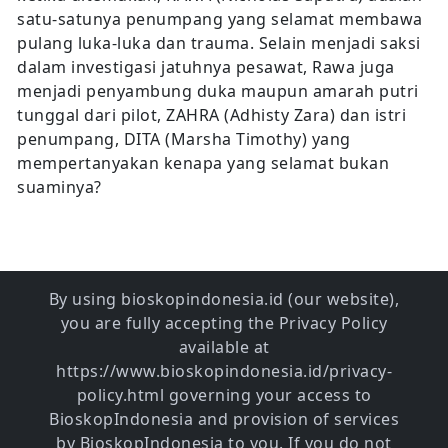
satu-satunya penumpang yang selamat membawa
pulang luka-luka dan trauma. Selain menjadi saksi
dalam investigasi jatuhnya pesawat, Rawa juga
menjadi penyambung duka maupun amarah putri
tunggal dari pilot, ZAHRA (Adhisty Zara) dan istri
penumpang, DITA (Marsha Timothy) yang
mempertanyakan kenapa yang selamat bukan
suaminya?
By using bioskopindonesia.id (our website),
you are fully accepting the Privacy Policy
available at
https://www.bioskopindonesia.id/privacy-
policy.html governing your access to
BioskopIndonesia and provision of services
by BioskopIndonesia to you. If you do not