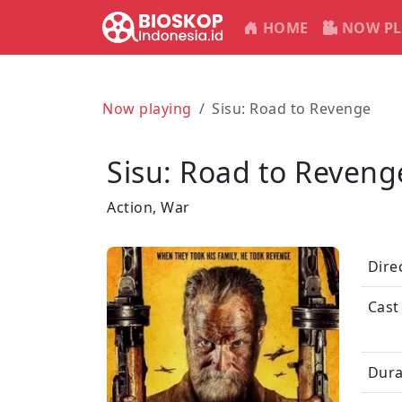
HOME
NOW PL
Now playing
Sisu: Road to Revenge
Sisu: Road to Reveng
Action, War
Dire
Cast
Dura