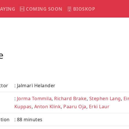
AYING
COMING SOON
BIOSKOP
e
ctor
: Jalmari Helander
:
Jorma Tommila
,
Richard Brake
,
Stephen Lang
,
Ei
Kuppas
,
Anton Klink
,
Paaru Oja
,
Erki Laur
tion
: 88 minutes