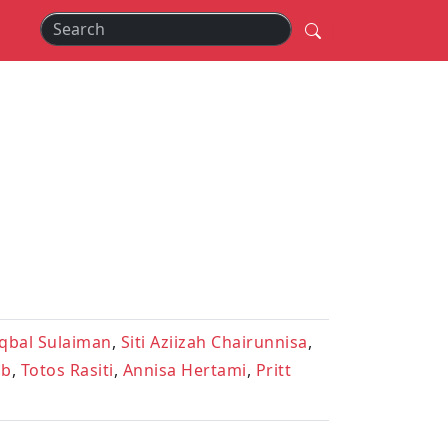
Iqbal Sulaiman
,
Siti Aziizah Chairunnisa
,
ab
,
Totos Rasiti
,
Annisa Hertami
,
Pritt