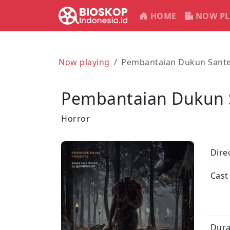
HOME
NOW PL
Now playing
Pembantaian Dukun Sante
Pembantaian Dukun 
Horror
Dire
Cast
Dura