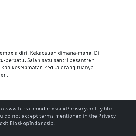
embela diri. Kekacauan dimana-mana. Di
u-persatu. Salah satu santri pesantren
stikan keselamatan kedua orang tuanya
ren.
ps://www.bioskopindonesia.id/privacy-policy.html
ou do not accept terms mentioned in the Privacy
exit BioskopIndonesia.