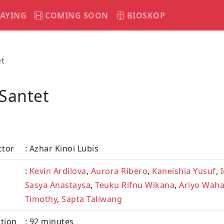
AYING
COMING SOON
BIOSKOP
t
Santet
ctor
: Azhar Kinoi Lubis
:
Kevin Ardilova
,
Aurora Ribero
,
Kaneishia Yusuf
,
Sasya Anastaysa
,
Teuku Rifnu Wikana
,
Ariyo Wah
Timothy
,
Sapta Taliwang
tion
: 92 minutes