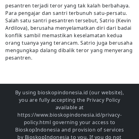
pesantren terjadi teror yang tak kalah berbahaya.
Para pengajar dan santri terbunuh satu-persatu.
Salah satu santri pesantren tersebut, Satrio (Kevin
Ardilova), berusaha menyelamatkan diri dari badai
konflik sambil memastikan keselamatan kedua
orang tuanya yang terancam. Satrio juga berusaha
mengungkap dalang dibalik teror yang menyerang
pesantren.
By using bioskopindonesia.id (our website),
you are fully accepting the Privacy Policy
available at
https://www.bioskopindonesia.id/privacy-
policy.html governing your access to
BioskopIndonesia and provision of services
by BioskopIndonesia to you. If you do not