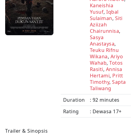
Kaneishia
Yusuf
,
Iqbal
Sulaiman
,
Siti
Aziizah
Chairunnisa
,
Sasya
Anastaysa
,
Teuku Rifnu
Wikana
,
Ariyo
Wahab
,
Totos
Rasiti
,
Annisa
Hertami
,
Pritt
Timothy
,
Sapta
Taliwang
Duration
: 92 minutes
Rating
: Dewasa 17+
Trailer & Sinopsis