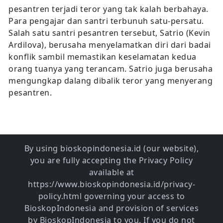
pesantren terjadi teror yang tak kalah berbahaya.
Para pengajar dan santri terbunuh satu-persatu.
Salah satu santri pesantren tersebut, Satrio (Kevin
Ardilova), berusaha menyelamatkan diri dari badai
konflik sambil memastikan keselamatan kedua
orang tuanya yang terancam. Satrio juga berusaha
mengungkap dalang dibalik teror yang menyerang
pesantren.
By using bioskopindonesia.id (our website),
you are fully accepting the Privacy Policy
available at
https://www.bioskopindonesia.id/privacy-
policy.html governing your access to
BioskopIndonesia and provision of services
by BioskopIndonesia to you. If you do not