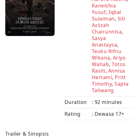
Kaneishia
Yusuf
,
Iqbal
Sulaiman
,
Siti
Aziizah
Chairunnisa
,
Sasya
Anastaysa
,
Teuku Rifnu
Wikana
,
Ariyo
Wahab
,
Totos
Rasiti
,
Annisa
Hertami
,
Pritt
Timothy
,
Sapta
Taliwang
Duration
: 92 minutes
Rating
: Dewasa 17+
Trailer & Sinopsis