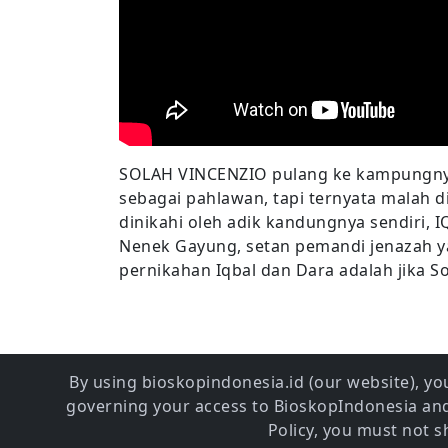
SOLAH VINCENZIO pulang ke kampungnya,
sebagai pahlawan, tapi ternyata malah d
dinikahi oleh adik kandungnya sendiri,
Nenek Gayung, setan pemandi jenazah y
pernikahan Iqbal dan Dara adalah jik
By using bioskopindonesia.id (our website), you
governing your access to BioskopIndonesia and 
Policy, you must not 