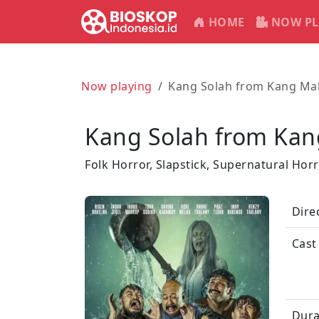
HOME
NOW PL
Now playing
Kang Solah from Kang Ma
Kang Solah from Ka
Folk Horror, Slapstick, Supernatural Hor
Dire
Cast
Dura