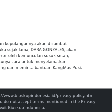
kan kepulangannya akan disambut
 suka sejak lama, DARA GONZALES, akan
eror oleh kemunculan sosok setan,
atunya cara untuk menyelamatkan
ung dan meminta bantuan KangMas Pusi.
ps://www.bioskopindonesia.id/privacy-policy.html
ou do not accept terms mentioned in the Privacy
exit BioskopIndonesia.