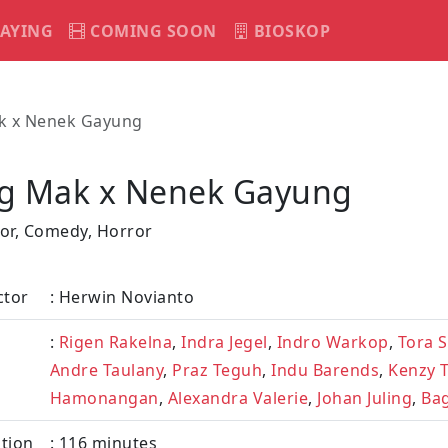
AYING
COMING SOON
BIOSKOP
k x Nenek Gayung
ng Mak x Nenek Gayung
ror, Comedy, Horror
ctor
: Herwin Novianto
:
Rigen Rakelna
,
Indra Jegel
,
Indro Warkop
,
Tora 
Andre Taulany
,
Praz Teguh
,
Indu Barends
,
Kenzy 
Hamonangan
,
Alexandra Valerie
,
Johan Juling
,
Bag
tion
: 116 minutes