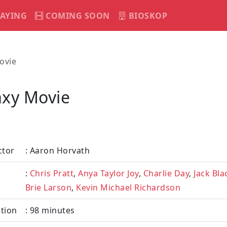
AYING
COMING SOON
BIOSKOP
ovie
axy Movie
ctor
: Aaron Horvath
:
Chris Pratt
,
Anya Taylor Joy
,
Charlie Day
,
Jack Bla
Brie Larson
,
Kevin Michael Richardson
tion
: 98 minutes