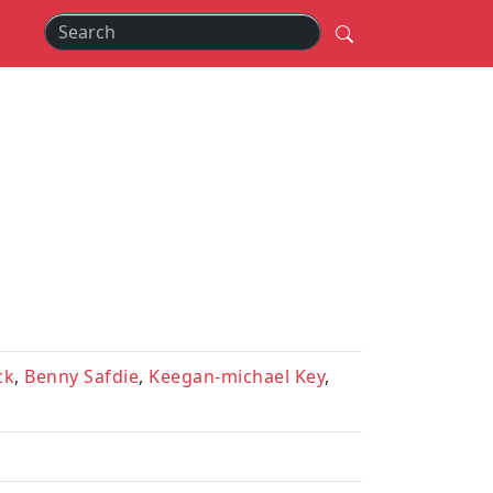
ck
,
Benny Safdie
,
Keegan-michael Key
,