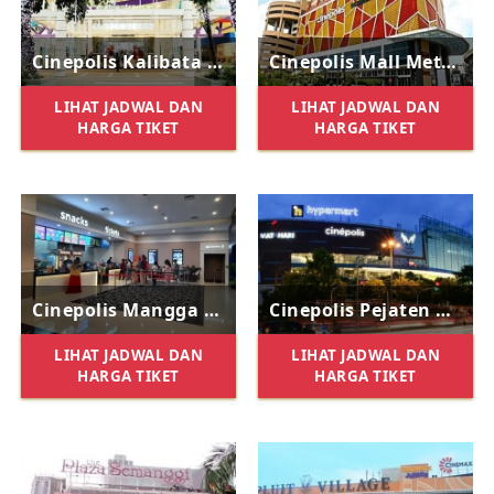
Cinepolis Kalibata City Square
Cinepolis Mall Metro Kebayoran
LIHAT JADWAL DAN
LIHAT JADWAL DAN
HARGA TIKET
HARGA TIKET
Cinepolis Mangga Dua Square
Cinepolis Pejaten Village
LIHAT JADWAL DAN
LIHAT JADWAL DAN
HARGA TIKET
HARGA TIKET