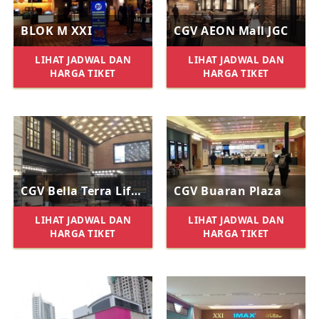
BLOK M XXI
CGV AEON Mall JGC
LIHAT JADWAL DAN
LIHAT JADWAL DAN
HARGA TIKET
HARGA TIKET
CGV Bella Terra Lifestyle Center
CGV Buaran Plaza
LIHAT JADWAL DAN
LIHAT JADWAL DAN
HARGA TIKET
HARGA TIKET