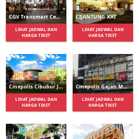
CGV Transmart Cempaka Putih
CIJANTUNG XXI
LIHAT JADWAL DAN
LIHAT JADWAL DAN
HARGA TIKET
HARGA TIKET
Cinepolis Cibubur Junction
Cinepolis Gajah Mada Plaza
LIHAT JADWAL DAN
LIHAT JADWAL DAN
HARGA TIKET
HARGA TIKET