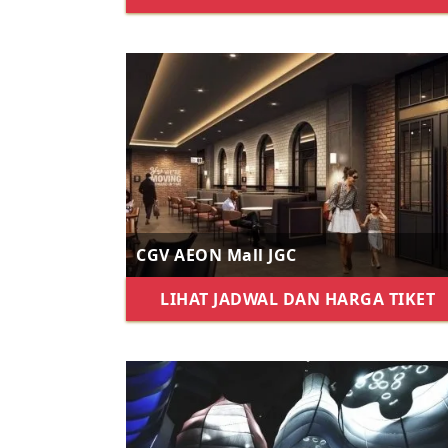
CGV AEON Mall JGC
LIHAT JADWAL DAN HARGA TIKET