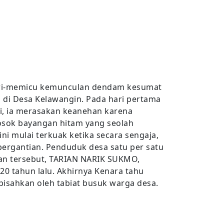
nari-memicu kemunculan dendam kesumat
 di Desa Kelawangin. Pada hari pertama
gi, ia merasakan keanehan karena
osok bayangan hitam yang seolah
ni mulai terkuak ketika secara sengaja,
bergantian. Penduduk desa satu per satu
rian tersebut, TARIAN NARIK SUKMO,
0 tahun lalu. Akhirnya Kenara tahu
pisahkan oleh tabiat busuk warga desa.