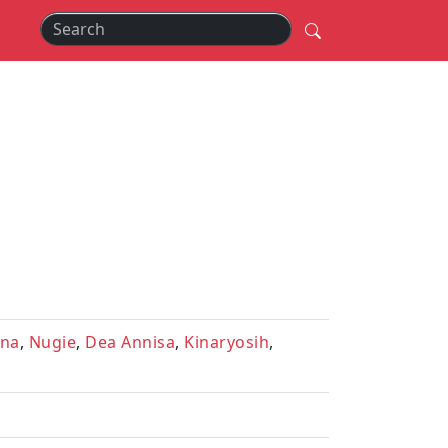
ana
,
Nugie
,
Dea Annisa
,
Kinaryosih
,