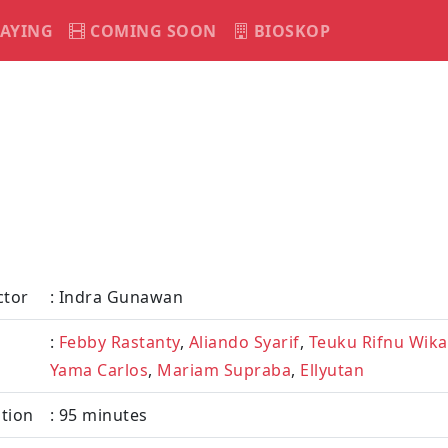
AYING
COMING SOON
BIOSKOP
ctor
: Indra Gunawan
:
Febby Rastanty
,
Aliando Syarif
,
Teuku Rifnu Wik
Yama Carlos
,
Mariam Supraba
,
Ellyutan
tion
: 95 minutes