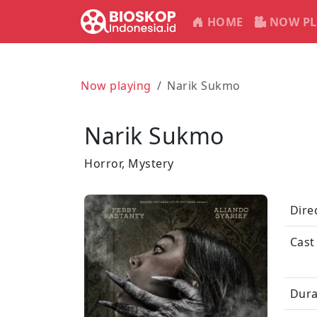
HOME
NOW PL
Now playing
Narik Sukmo
Narik Sukmo
Horror, Mystery
Dire
Cast
Dura