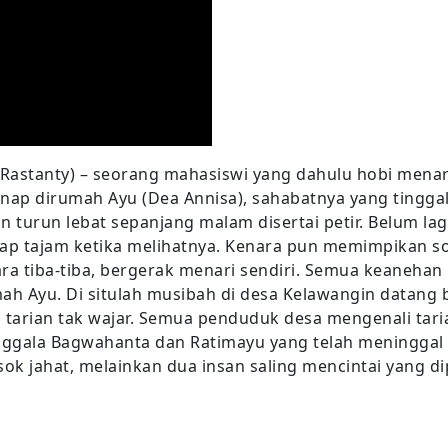
 Rastanty) – seorang mahasiswi yang dahulu hobi me
nap dirumah Ayu (Dea Annisa), sahabatnya yang tinggal
 turun lebat sepanjang malam disertai petir. Belum la
p tajam ketika melihatnya. Kenara pun memimpikan s
a tiba-tiba, bergerak menari sendiri. Semua keanehan i
ah Ayu. Di situlah musibah di desa Kelawangin datang 
ri tarian tak wajar. Semua penduduk desa mengenali ta
nggala Bagwahanta dan Ratimayu yang telah meninggal 2
k jahat, melainkan dua insan saling mencintai yang di