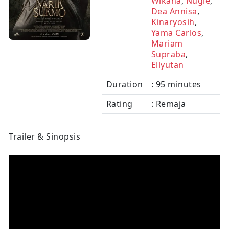
Wikana
,
Nugie
,
Dea Annisa
,
Kinaryosih
,
Yama Carlos
,
Mariam
Supraba
,
Ellyutan
Duration
: 95 minutes
Rating
: Remaja
Trailer & Sinopsis