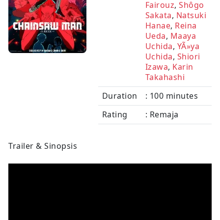
Fairouz
,
Shôgo
Sakata
,
Natsuki
Hanae
,
Reina
Ueda
,
Maaya
Uchida
,
YÃ»ya
Uchida
,
Shiori
Izawa
,
Karin
Takahashi
Duration
: 100 minutes
Rating
: Remaja
Trailer & Sinopsis