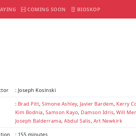
AYING
COMING SOON
BIOSKOP
ctor
: Joseph Kosinski
:
Brad Pitt
,
Simone Ashley
,
Javier Bardem
,
Kerry C
Kim Bodnia
,
Samson Kayo
,
Damson Idris
,
Will Mer
Joseph Balderrama
,
Abdul Salis
,
Art Newkirk
tion
: 155 minutes