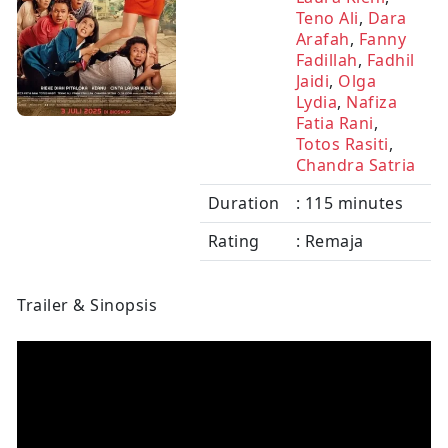
Teno Ali
,
Dara
Arafah
,
Fanny
Fadillah
,
Fadhil
Jaidi
,
Olga
Lydia
,
Nafiza
Fatia Rani
,
Totos Rasiti
,
Chandra Satria
Duration
: 115 minutes
Rating
: Remaja
Trailer & Sinopsis