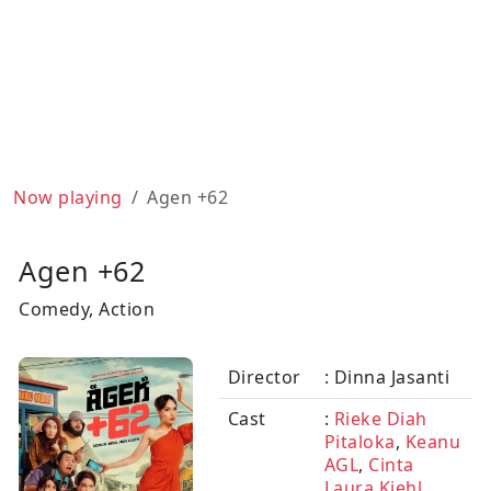
Now playing
Agen +62
Agen +62
Comedy, Action
Director
: Dinna Jasanti
Cast
:
Rieke Diah
Pitaloka
,
Keanu
AGL
,
Cinta
Laura Kiehl
,