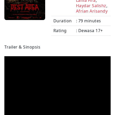
Lania Fira
,
Haydar Salishz
,
Afrian Arisandy
Duration
: 79 minutes
Rating
: Dewasa 17+
Trailer & Sinopsis