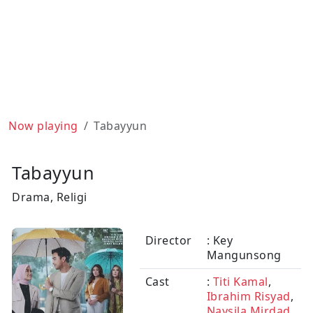
Now playing
Tabayyun
Tabayyun
Drama, Religi
Director
: Key
Mangunsong
Cast
:
Titi Kamal
,
Ibrahim Risyad
,
Naysila Mirdad
,