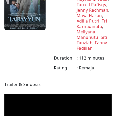
Farrell Rafisqy
,
Jenny Rachman
,
Maya Hasan
,
Adilla Putri
,
Tri
Karnadinata
,
Mellyana
Manuhutu
,
Siti
Fauziah
,
Fanny
Fadillah
Duration
: 112 minutes
Rating
: Remaja
Trailer & Sinopsis