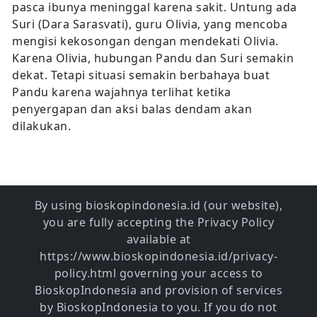
pasca ibunya meninggal karena sakit. Untung ada
Suri (Dara Sarasvati), guru Olivia, yang mencoba
mengisi kekosongan dengan mendekati Olivia.
Karena Olivia, hubungan Pandu dan Suri semakin
dekat. Tetapi situasi semakin berbahaya buat
Pandu karena wajahnya terlihat ketika
penyergapan dan aksi balas dendam akan
dilakukan.
By using bioskopindonesia.id (our website),
you are fully accepting the Privacy Policy
available at
https://www.bioskopindonesia.id/privacy-
policy.html governing your access to
BioskopIndonesia and provision of services
by BioskopIndonesia to you. If you do not