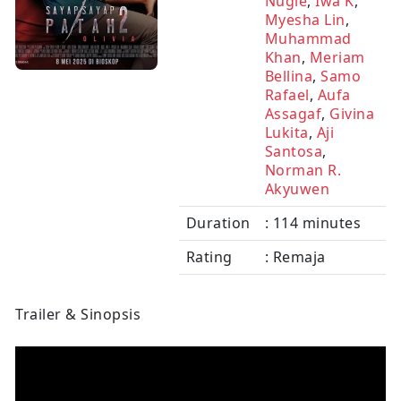
Nugie
,
Iwa K
,
Myesha Lin
,
Muhammad
Khan
,
Meriam
Bellina
,
Samo
Rafael
,
Aufa
Assagaf
,
Givina
Lukita
,
Aji
Santosa
,
Norman R.
Akyuwen
Duration
: 114 minutes
Rating
: Remaja
Trailer & Sinopsis