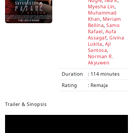
Nugie
,
Iwa K
,
Myesha Lin
,
Muhammad
Khan
,
Meriam
Bellina
,
Samo
Rafael
,
Aufa
Assagaf
,
Givina
Lukita
,
Aji
Santosa
,
Norman R.
Akyuwen
Duration
: 114 minutes
Rating
: Remaja
Trailer & Sinopsis