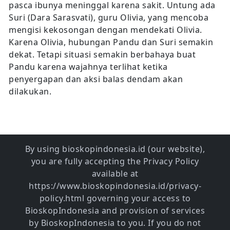
pasca ibunya meninggal karena sakit. Untung ada
Suri (Dara Sarasvati), guru Olivia, yang mencoba
mengisi kekosongan dengan mendekati Olivia.
Karena Olivia, hubungan Pandu dan Suri semakin
dekat. Tetapi situasi semakin berbahaya buat
Pandu karena wajahnya terlihat ketika
penyergapan dan aksi balas dendam akan
dilakukan.
By using bioskopindonesia.id (our website),
you are fully accepting the Privacy Policy
available at
https://www.bioskopindonesia.id/privacy-
policy.html governing your access to
BioskopIndonesia and provision of services
by BioskopIndonesia to you. If you do not