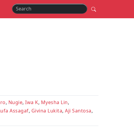
oro
,
Nugie
,
Iwa K
,
Myesha Lin
,
ufa Assagaf
,
Givina Lukita
,
Aji Santosa
,