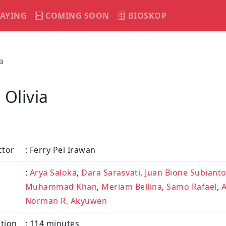
AYING
COMING SOON
BIOSKOP
a
 Olivia
ctor
: Ferry Pei Irawan
:
Arya Saloka
,
Dara Sarasvati
,
Juan Bione Subiant
Muhammad Khan
,
Meriam Bellina
,
Samo Rafael
,
A
Norman R. Akyuwen
tion
: 114 minutes