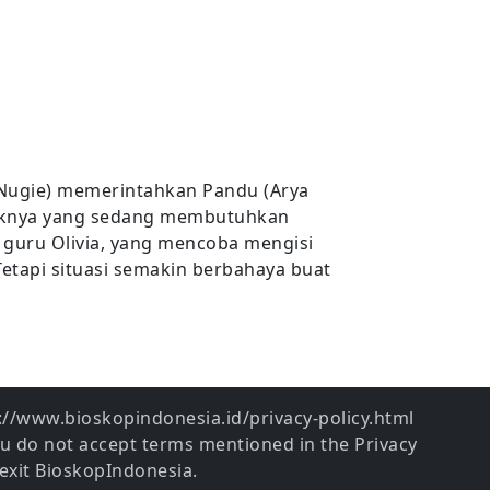
(Nugie) memerintahkan Pandu (Arya
 anaknya yang sedang membutuhkan
, guru Olivia, yang mencoba mengisi
etapi situasi semakin berbahaya buat
ps://www.bioskopindonesia.id/privacy-policy.html
ou do not accept terms mentioned in the Privacy
exit BioskopIndonesia.