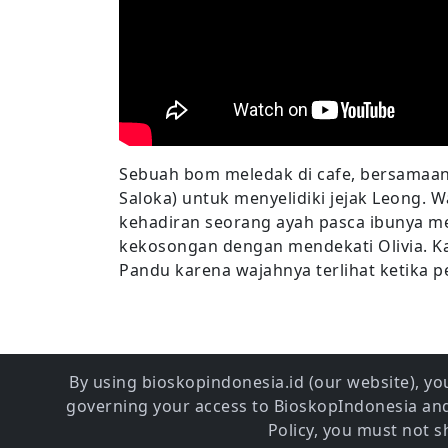
Sebuah bom meledak di cafe, bersamaan 
Saloka) untuk menyelidiki jejak Leong.
kehadiran seorang ayah pasca ibunya men
kekosongan dengan mendekati Olivia. Ka
Pandu karena wajahnya terlihat ketika 
By using bioskopindonesia.id (our website), you
governing your access to BioskopIndonesia and 
Policy, you must not 