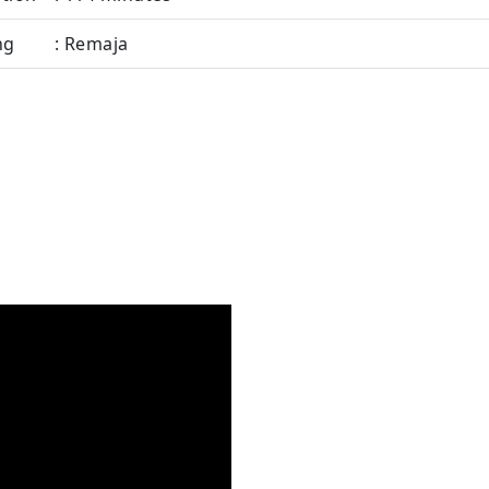
ng
: Remaja