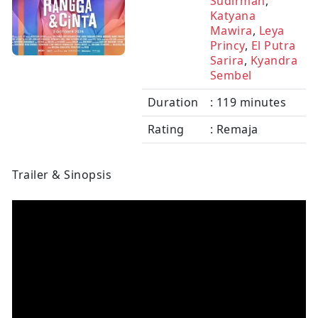
Sudirman
,
Katyana
Mawira
,
Leya
Princy
,
El Putra
Sarira
,
Kyandra
Sembel
Duration
: 119 minutes
Rating
: Remaja
Trailer & Sinopsis