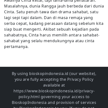
Awalnya Cinta kesal, tapi lama-lama penasaran.
Masalahnya, dunia Rangga jauh berbeda dari dunia
Cinta. Satu penuh tawa dan drama sahabat, satu
lagi sepi tapi dalam. Dan di masa remaja yang
serba cepat, kadang perasaan datang sebelum kita
siap buat mengerti. Akibat sebuah kejadian pada
sahabatnya, Cinta harus memilih antara sahabat-
sahabat yang selalu mendukungnya atau cinta
pertamanya.
By using bioskopindonesia.id (our website),
you are fully accepting the Privacy Policy
available at
https://www.bioskopindonesia.id/privacy-
policy.html governing your access to
BioskopIndonesia and provision of services