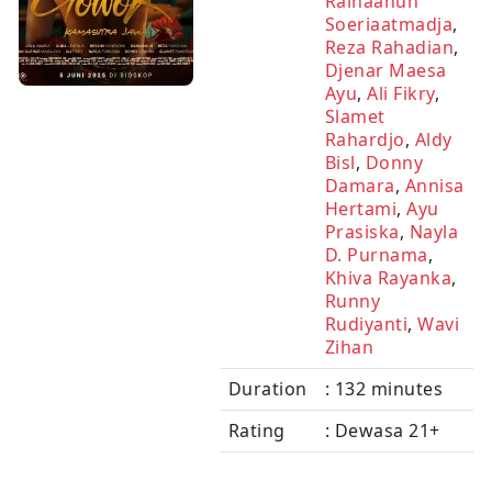
Raihaanun
Soeriaatmadja
,
Reza Rahadian
,
Djenar Maesa
Ayu
,
Ali Fikry
,
Slamet
Rahardjo
,
Aldy
Bisl
,
Donny
Damara
,
Annisa
Hertami
,
Ayu
Prasiska
,
Nayla
D. Purnama
,
Khiva Rayanka
,
Runny
Rudiyanti
,
Wavi
Zihan
Duration
: 132 minutes
Rating
: Dewasa 21+