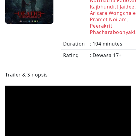
Nutthacha Padova
Kajbhunditt Jaidee
,
Arisara Wongchale
Pramet Noi-am
,
Peerakrit
Phacharaboonyaki
Duration
: 104 minutes
Rating
: Dewasa 17+
Trailer & Sinopsis