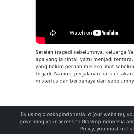
Setelah tragedi sebelumnya, keluarga Y
apa yang ia cintai, yaitu menjadi tentara
yang belum pernah mereka lihat sebelu
terjadi. Namun, perjalanan baru ini aka
misterius dan berbahaya dari sebelumny
By using bioskopindonesia.id (our website), you
governing your access to BioskopIndonesia and 
Policy, you must not 