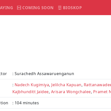
AYING
COMING SOON
BIOSKOP
ctor
: Surachedh Assawaruenganun
:
Nadech Kugimiya
,
Jelilcha Kapuan
,
Rattanawade
Kajbhunditt Jaidee
,
Arisara Wongchalee
,
Pramet 
tion
: 104 minutes