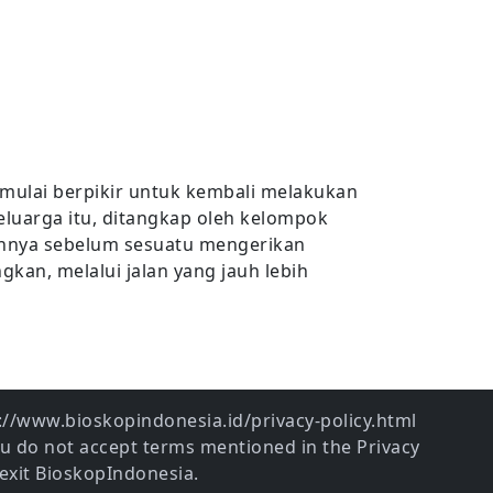
 mulai berpikir untuk kembali melakukan
 keluarga itu, ditangkap oleh kelompok
annya sebelum sesuatu mengerikan
kan, melalui jalan yang jauh lebih
ps://www.bioskopindonesia.id/privacy-policy.html
ou do not accept terms mentioned in the Privacy
exit BioskopIndonesia.