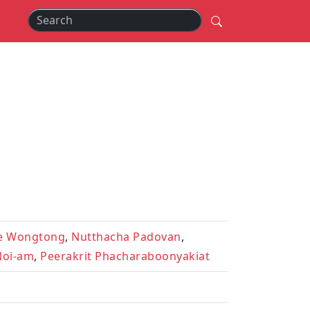
e Wongtong
,
Nutthacha Padovan
,
Noi-am
,
Peerakrit Phacharaboonyakiat