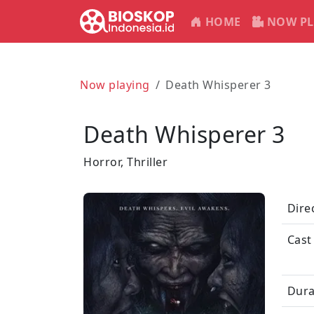
HOME
NOW PL
Now playing
Death Whisperer 3
Death Whisperer 3
Horror, Thriller
Dire
Cast
Dura