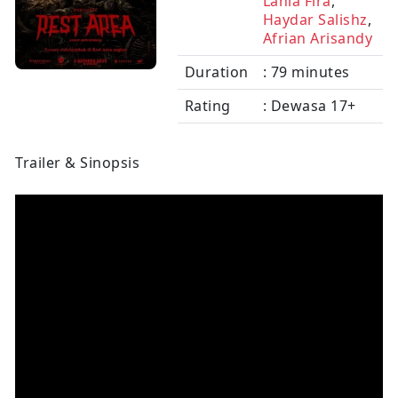
Lania Fira
,
Haydar Salishz
,
Afrian Arisandy
Duration
: 79 minutes
Rating
: Dewasa 17+
Trailer & Sinopsis