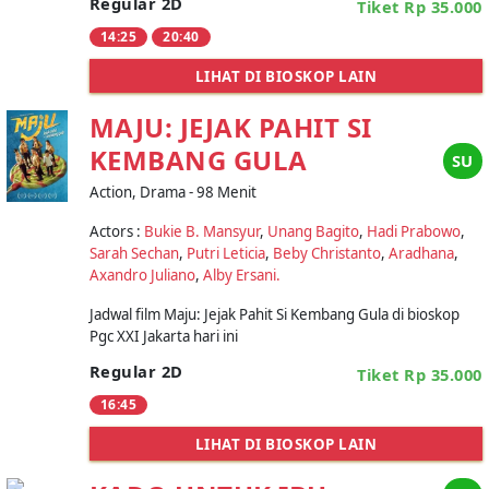
Regular 2D
Tiket Rp 35.000
14:25
20:40
LIHAT DI BIOSKOP LAIN
MAJU: JEJAK PAHIT SI
KEMBANG GULA
SU
Action, Drama - 98 Menit
Actors :
Bukie B. Mansyur
,
Unang Bagito
,
Hadi Prabowo
,
Sarah Sechan
,
Putri Leticia
,
Beby Christanto
,
Aradhana
,
Axandro Juliano
,
Alby Ersani.
Jadwal film Maju: Jejak Pahit Si Kembang Gula di bioskop
Pgc XXI Jakarta hari ini
Regular 2D
Tiket Rp 35.000
16:45
LIHAT DI BIOSKOP LAIN