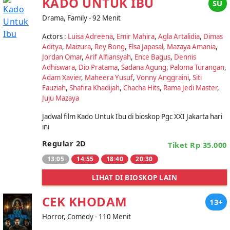
KADO UNTUK IBU
SU
Drama, Family - 92 Menit
Actors :
Luisa Adreena
,
Emir Mahira
,
Agla Artalidia
,
Dimas
Aditya
,
Maizura
,
Rey Bong
,
Elsa Japasal
,
Mazaya Amania
,
Jordan Omar
,
Arif Alfiansyah
,
Ence Bagus
,
Dennis
Adhiswara
,
Dio Pratama
,
Sadana Agung
,
Paloma Turangan
,
Adam Xavier
,
Maheera Yusuf
,
Vonny Anggraini
,
Siti
Fauziah
,
Shafira Khadijah
,
Chacha Hits
,
Rama Jedi Master
,
Juju Mazaya
Jadwal film Kado Untuk Ibu di bioskop Pgc XXI Jakarta hari
ini
Regular 2D
Tiket Rp 35.000
13:05
14:55
18:40
20:30
LIHAT DI BIOSKOP LAIN
CEK KHODAM
13+
Horror, Comedy - 110 Menit