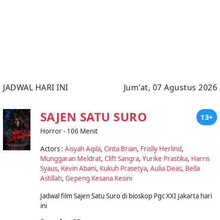
JADWAL HARI INI
Jum'at, 07 Agustus 2026
SAJEN SATU SURO
13+
Horror - 106 Menit
Actors :
Aisyah Aqila
,
Cinta Brian
,
Frislly Herlind
,
Munggaran Meldrat
,
Clift Sangra
,
Yurike Prastika
,
Harris
Syaus
,
Kevin Abani
,
Kukuh Prasetya
,
Aulia Deas
,
Bella
Astillah
,
Gepeng Kesana Kesini
Jadwal film Sajen Satu Suro di bioskop Pgc XXI Jakarta hari
ini