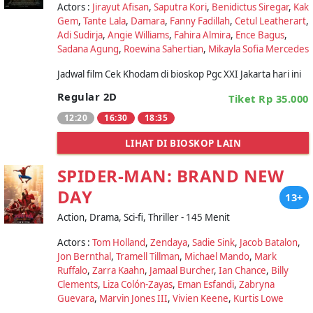
Actors :
Jirayut Afisan
,
Saputra Kori
,
Benidictus Siregar
,
Kak
Gem
,
Tante Lala
,
Damara
,
Fanny Fadillah
,
Cetul Leatherart
,
Adi Sudirja
,
Angie Williams
,
Fahira Almira
,
Ence Bagus
,
Sadana Agung
,
Roewina Sahertian
,
Mikayla Sofia Mercedes
Jadwal film Cek Khodam di bioskop Pgc XXI Jakarta hari ini
Regular 2D
Tiket Rp 35.000
12:20
16:30
18:35
LIHAT DI BIOSKOP LAIN
SPIDER-MAN: BRAND NEW
DAY
13+
Action, Drama, Sci-fi, Thriller - 145 Menit
Actors :
Tom Holland
,
Zendaya
,
Sadie Sink
,
Jacob Batalon
,
Jon Bernthal
,
Tramell Tillman
,
Michael Mando
,
Mark
Ruffalo
,
Zarra Kaahn
,
Jamaal Burcher
,
Ian Chance
,
Billy
Clements
,
Liza Colón-Zayas
,
Eman Esfandi
,
Zabryna
Guevara
,
Marvin Jones III
,
Vivien Keene
,
Kurtis Lowe